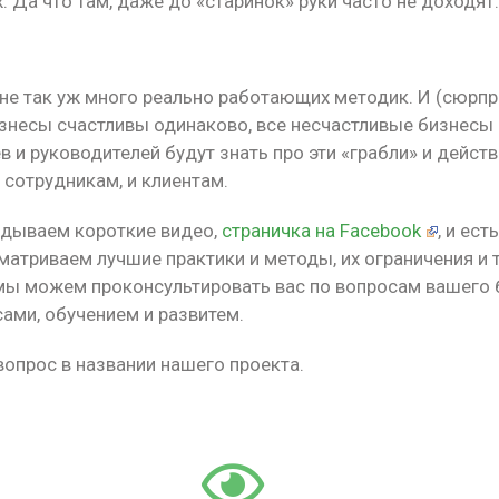
. Да что там, даже до «старинок» руки часто не доходят
 не так уж много реально работающих методик. И (сюрпр
изнесы счастливы одинаково, все несчастливые бизнесы
 и руководителей будут знать про эти «грабли» и дейст
 сотрудникам, и клиентам.
адываем короткие видео,
страничка на Facebook
, и ест
сматриваем лучшие практики и методы, их ограничения и 
мы можем проконсультировать вас по вопросам вашего 
сами, обучением и развитем.
вопрос в названии нашего проекта.